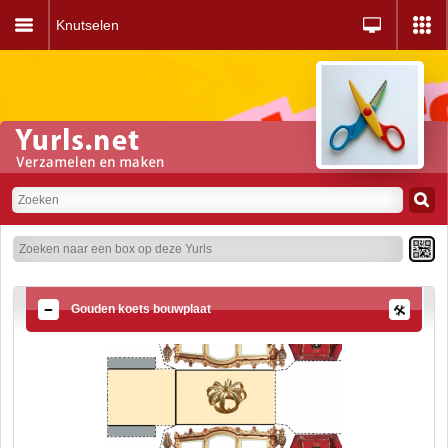
Knutselen
Gouden koets bouwplaat