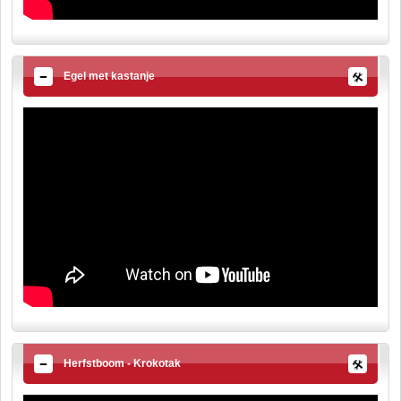
Egel met kastanje
Herfstboom - Krokotak