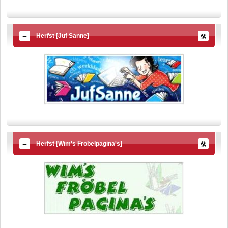
Herfst [Juf Sanne]
Herfst [Wim's Fröbelpagina's]