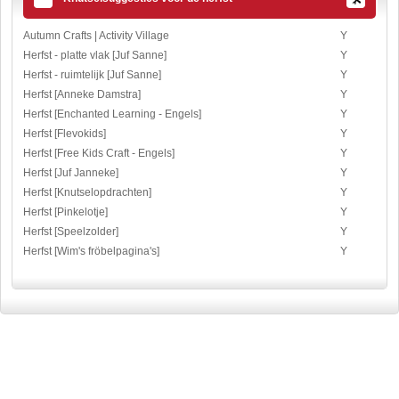
Autumn Crafts | Activity Village
Y
Herfst - platte vlak [Juf Sanne]
Y
Herfst - ruimtelijk [Juf Sanne]
Y
Herfst [Anneke Damstra]
Y
Herfst [Enchanted Learning - Engels]
Y
Herfst [Flevokids]
Y
Herfst [Free Kids Craft - Engels]
Y
Herfst [Juf Janneke]
Y
Herfst [Knutselopdrachten]
Y
Herfst [Pinkelotje]
Y
Herfst [Speelzolder]
Y
Herfst [Wim's fröbelpagina's]
Y