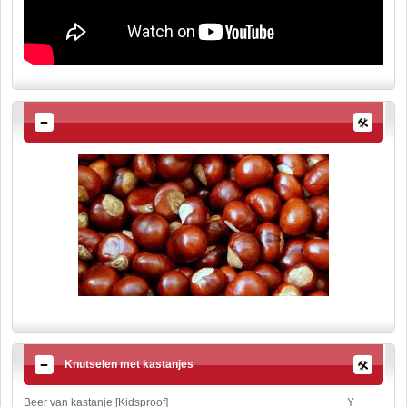
Knutselen met kastanjes
Beer van kastanje [Kidsproof]
Y