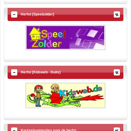
Herfst [Speelzolder]
Herfst [Kidsweb - Duits]
Knutselsuggesties voor de herfst