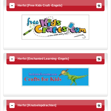
Herfst [Free Kids Craft -Engels]
Herfst [Enchanted Learning -Engels]
Herfst [Knutselopdrachten]