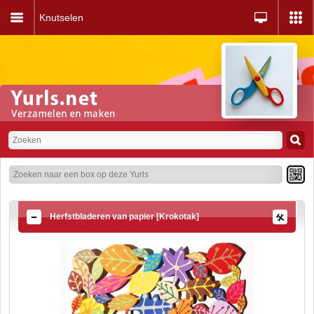
Knutselen
Herfstbladeren van papier [Krokotak]