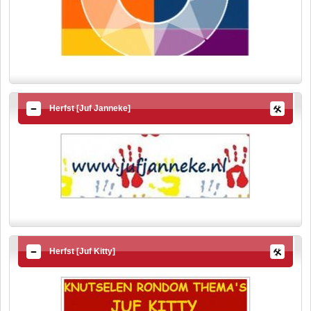
Herfst [Juf Janneke]
Herfst [Juf Kitty]