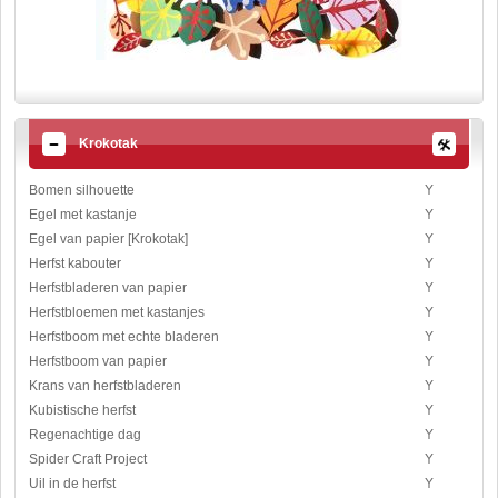
Krokotak
Bomen silhouette
Y
Egel met kastanje
Y
Egel van papier [Krokotak]
Y
Herfst kabouter
Y
Herfstbladeren van papier
Y
Herfstbloemen met kastanjes
Y
Herfstboom met echte bladeren
Y
Herfstboom van papier
Y
Krans van herfstbladeren
Y
Kubistische herfst
Y
Regenachtige dag
Y
Spider Craft Project
Y
Uil in de herfst
Y