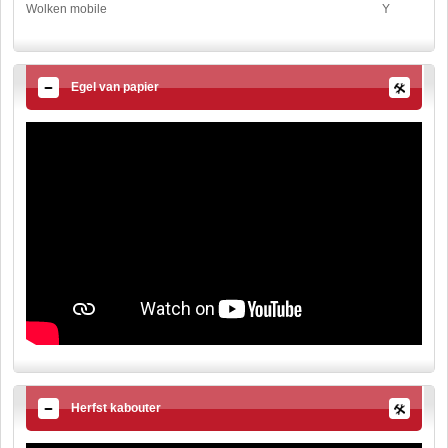
Wolken mobile
Y
Egel van papier
Herfst kabouter