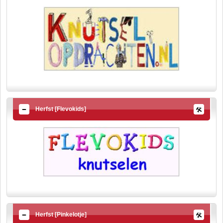
Herfst [Flevokids]
Herfst [Pinkelotje]