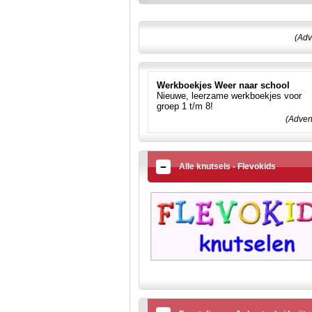
(Adv
Werkboekjes Weer naar school
Nieuwe, leerzame werkboekjes voor
groep 1 t/m 8!
(Adver
Alle knutsels - Flevokids