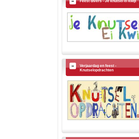
Feest divers - Je knutsel ei kwijt
Verjaardag en feest -
Knutselopdrachten