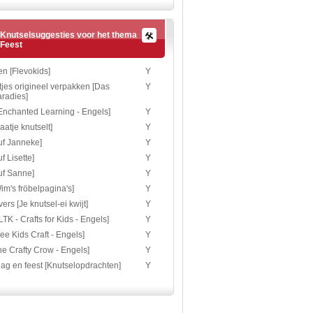
Knutselsuggesties voor het thema
Feest
n [Flevokids]
Y
jes origineel verpakken [Das
Y
radies]
Enchanted Learning - Engels]
Y
aatje knutselt]
Y
uf Janneke]
Y
f Lisette]
Y
uf Sanne]
Y
im's fröbelpagina's]
Y
ers [Je knutsel-ei kwijt]
Y
LTK - Crafts for Kids - Engels]
Y
ree Kids Craft - Engels]
Y
he Crafty Crow - Engels]
Y
ag en feest [Knutselopdrachten]
Y