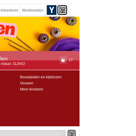
Adverteren
Werkboekjes
len
17
 totaal: 312642
Bouwplaten en kijkdozen
Vouwen
Meer knutsels