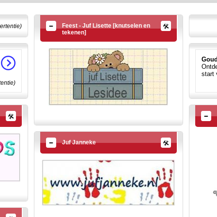
Feest - Juf Lisette [knutselen en
ertentie)
tekenen]
Goud
Ontde
start
tentie)
Juf Janneke