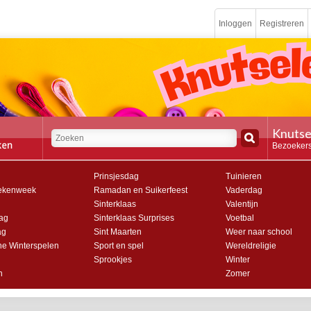
Inloggen
Registreren
Knutse
Bezoekers
Prinsjesdag
Tuinieren
ekenweek
Ramadan en Suikerfeest
Vaderdag
Sinterklaas
Valentijn
ag
Sinterklaas Surprises
Voetbal
ag
Sint Maarten
Weer naar school
e Winterspelen
Sport en spel
Wereldreligie
Sprookjes
Winter
n
Zomer