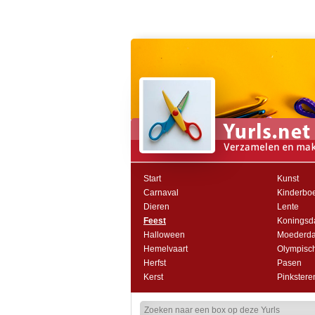
Start
Kunst
Carnaval
Kinderbo
Dieren
Lente
Feest
Koningsd
Halloween
Moederd
Hemelvaart
Olympisch
Herfst
Pasen
Kerst
Pinkstere