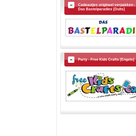
Cadeautjes origineel verpakken -
Das Bastelparadies [Duits]
Party - Free Kids Crafts [Engels]