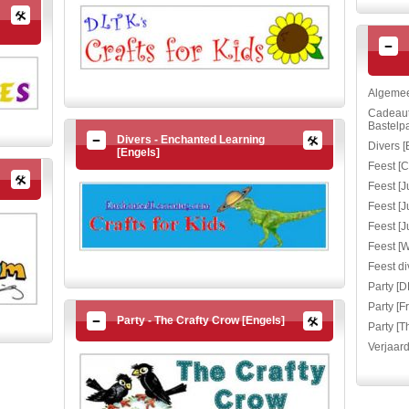
Algemee
Cadeaut
Bastelpa
Divers - Enchanted Learning
Divers [
[Engels]
Feest [C
Feest [J
Feest [Ju
Feest [J
Feest [W
Feest div
Party [D
Party [F
Party - The Crafty Crow [Engels]
Party [T
Verjaard