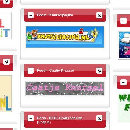
Feest - Knutselpagina
Feest - Caatje Knutsel
Party - DLTK Crafts for kids
[Engels]